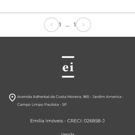
chevron_left
chevron_right
1 ... 1
room
Avenida Adherbal da Costa Moreira, 965
- Jardim America
-
Campo Limpo Paulista
- SP
Emília Imóveis - CRECI: 026858-J
Venda