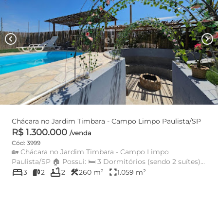
chevron_left
chevron_right
Chácara no Jardim Timbara - Campo Limpo Paulista/SP
R$ 1.300.000
/venda
Cód: 3999
🏡 Chácara no Jardim Timbara - Campo Limpo
Paulista/SP 🏠 Possui: 🛏 3 Dormitórios (sendo 2 suítes)
bed
bathtub
🛋 S...
construction
fullscreen
3
2
2
260 m²
1.059 m²