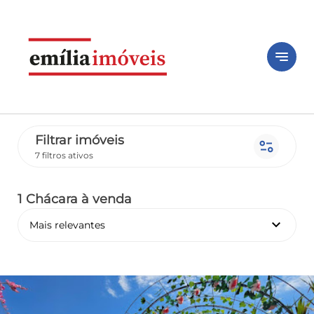
notes
Filtrar imóveis
page_info
7 filtros ativos
1 Chácara
à venda
keyboard_arrow_down
Mais relevantes