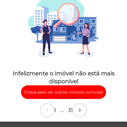
Infelizmente o imóvel não está mais
disponível
Clique para ver outros imóveis incríveis!
chevron_left
chevron_right
1 ... 31