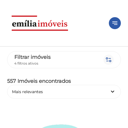
notes
Filtrar imóveis
page_info
4 filtros ativos
557 Imóveis encontrados
keyboard_arrow_down
Mais relevantes