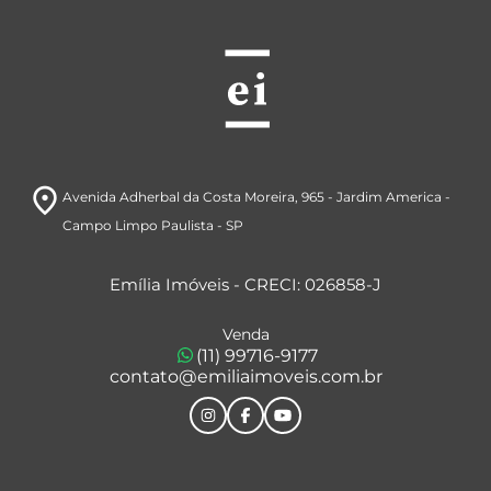
room
Avenida Adherbal da Costa Moreira, 965
- Jardim America
-
Campo Limpo Paulista
- SP
Emília Imóveis - CRECI: 026858-J
Venda
(11) 99716-9177
contato@emiliaimoveis.com.br