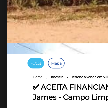
Fotos
Mapa
Home
Imoveis
Terreno à venda em Vil
chevron_right
chevron_right
✅ ACEITA FINANCIAM
James - Campo Lim