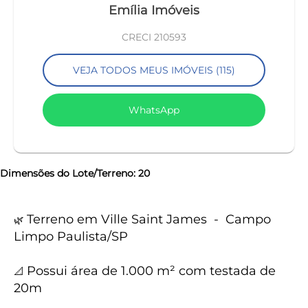
Emília Imóveis
CRECI 210593
VEJA TODOS MEUS IMÓVEIS (115)
WhatsApp
Dimensões do Lote/Terreno: 20
Terreno em Ville Saint James - Campo
🌿
Limpo Paulista/SP
Possui área de 1.000 m² com testada de
📐
20m
keyboard_backspace