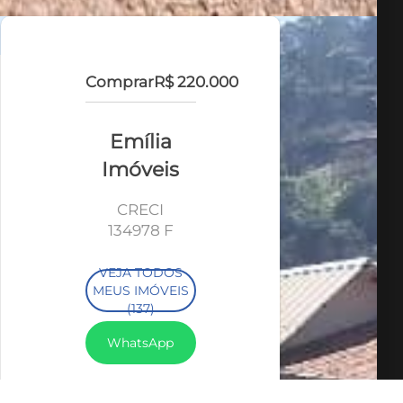
Comprar
R$ 220.000
Emília
Imóveis
CRECI
134978 F
VEJA TODOS
MEUS IMÓVEIS
(137)
WhatsApp