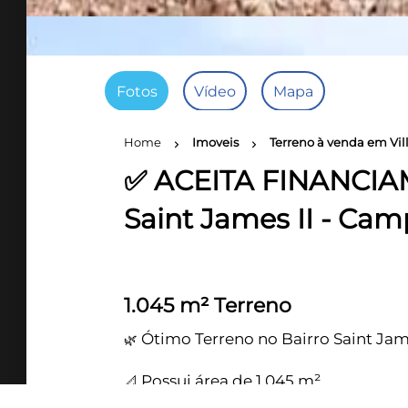
Fotos
Vídeo
Mapa
Home
Imoveis
Terreno à venda em Vil
chevron_right
chevron_right
✅ ACEITA FINANCIAM
Saint James II - Cam
1.045 m² Terreno
Ótimo Terreno no Bairro Saint Jam
🌿
Possui área de 1.045 m².
📐